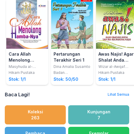
Cara Allah
Pertarungan
Awas Najis! Agar
Menolong
Terakhir Seri 1
Shalat Anda
Hamba-Nya
Tidak Batal
Masyhuda al-
Dina Amalia Susamto
Wizar al-Awqaf
Mawwaz
Wats-Tsu'un al-
Karena Najis
Hikam Pustaka
Badan
Hikam Pustaka
Islamiyah
Pengembangan dan
Stok: 1/1
Stok: 50/50
Stok: 1/1
Pembinaan Bahasa
Baca Lagi!
Lihat Semua
Koleksi
Kunjungan
263
7
Pembaca
Exemplar