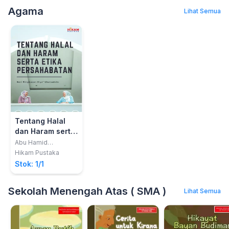
Agama
Lihat Semua
Tentang Halal
dan Haram serta
Etika
Abu Hamid
Muhammad bin
Persahabatan:
Hikam Pustaka
Muhammad Al-
Seri Ringkasan
Stok: 1/1
Ghazali
Ihya' Ulumuddin
Sekolah Menengah Atas ( SMA )
Lihat Semua