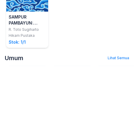
SAMPUR
PAMBAYUN:
Novel Jawa
R. Toto Sugiharto
Hikam Pustaka
Stok: 1/1
Umum
Lihat Semua
Menjadikan
Cara Allah
Janji Langit
Kegagalan
Menolong
Aishworo AnG