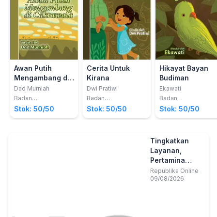
Awan Putih
Cerita Untuk
Hikayat Bayan
Mengambang di
Kirana
Budiman
Cakrawala
Dad Murniah
Dwi Pratiwi
Ekawati
Badan
Badan
Badan
Pengembangan dan
Pengembangan dan
Pengembangan dan
Stok: 50/50
Stok: 50/50
Stok: 50/50
Pembinaan Bahasa
Pembinaan Bahasa
Pembinaan Bahasa
Tingkatkan
Layanan,
Pertamina
Resmikan
Republika Online
09/08/2026
Integrasi
Informasi
Publik