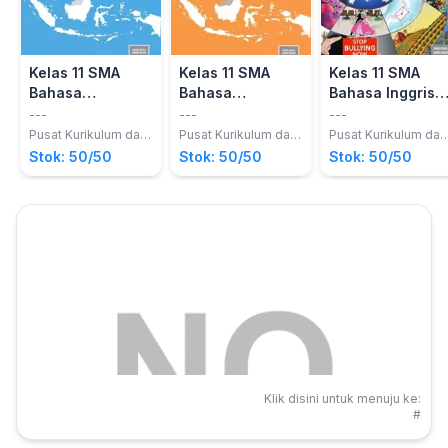
Kelas 11 SMA
Kelas 11 SMA
Kelas 11 SMA
Bahasa
Bahasa
Bahasa Inggris
Indonesia Guru
Indonesia Siswa
Guru 2017
---
---
---
2017
2017
Pusat Kurikulum dan
Pusat Kurikulum dan
Pusat Kurikulum dan
Perbukuan,
Perbukuan,
Perbukuan,
Stok: 50/50
Stok: 50/50
Stok: 50/50
Balitbang,
Balitbang,
Balitbang,
Kemdikbud
Kemdikbud
Kemdikbud
Klik disini untuk menuju ke:
#